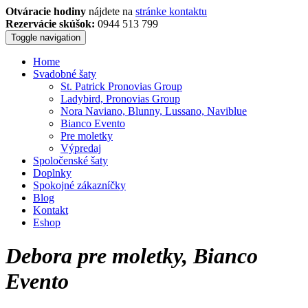
Otváracie hodiny
nájdete na
stránke kontaktu
Rezervácie skúšok:
0944 513 799
Toggle navigation
Home
Svadobné šaty
St. Patrick Pronovias Group
Ladybird, Pronovias Group
Nora Naviano, Blunny, Lussano, Naviblue
Bianco Evento
Pre moletky
Výpredaj
Spoločenské šaty
Doplnky
Spokojné zákazníčky
Blog
Kontakt
Eshop
Debora pre moletky, Bianco
Evento