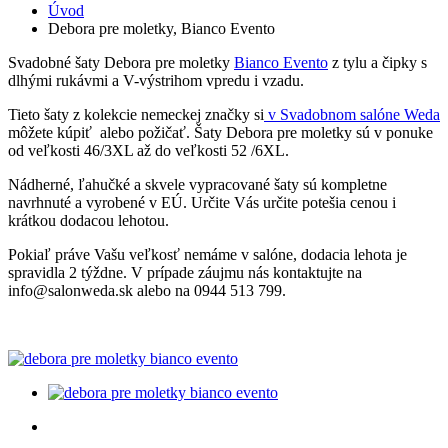
Úvod
Debora pre moletky, Bianco Evento
Svadobné šaty Debora pre moletky
Bianco Evento
z tylu a čipky s
dlhými rukávmi a V-výstrihom vpredu i vzadu.
Tieto šaty z kolekcie nemeckej značky si
v Svadobnom salóne Weda
môžete kúpiť alebo požičať. Šaty Debora pre moletky sú v ponuke
od veľkosti 46/3XL až do veľkosti 52 /6XL.
Nádherné, ľahučké a skvele vypracované šaty sú kompletne
navrhnuté a vyrobené v EÚ. Určite Vás určite potešia cenou i
krátkou dodacou lehotou.
Pokiaľ práve Vašu veľkosť nemáme v salóne, dodacia lehota je
spravidla 2 týždne. V prípade záujmu nás kontaktujte na
info@salonweda.sk alebo na 0944 513 799.