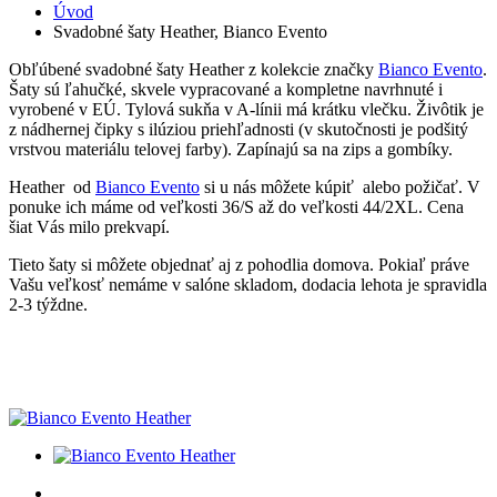
Úvod
Svadobné šaty Heather, Bianco Evento
Obľúbené svadobné šaty Heather z kolekcie značky
Bianco Evento
.
Šaty sú ľahučké, skvele vypracované a kompletne navrhnuté i
vyrobené v EÚ. Tylová sukňa v A-línii má krátku vlečku. Živôtik je
z nádhernej čipky s ilúziou priehľadnosti (v skutočnosti je podšitý
vrstvou materiálu telovej farby). Zapínajú sa na zips a gombíky.
Heather od
Bianco Evento
si u nás môžete kúpiť alebo požičať. V
ponuke ich máme od veľkosti 36/S až do veľkosti 44/2XL. Cena
šiat Vás milo prekvapí.
Tieto šaty si môžete objednať aj z pohodlia domova. Pokiaľ práve
Vašu veľkosť nemáme v salóne skladom, dodacia lehota je spravidla
2-3 týždne.