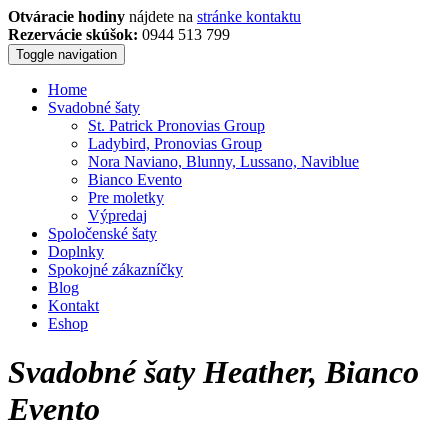
Otváracie hodiny
nájdete na
stránke kontaktu
Rezervácie skúšok:
0944 513 799
Toggle navigation
Home
Svadobné šaty
St. Patrick Pronovias Group
Ladybird, Pronovias Group
Nora Naviano, Blunny, Lussano, Naviblue
Bianco Evento
Pre moletky
Výpredaj
Spoločenské šaty
Doplnky
Spokojné zákazníčky
Blog
Kontakt
Eshop
Svadobné šaty Heather, Bianco
Evento