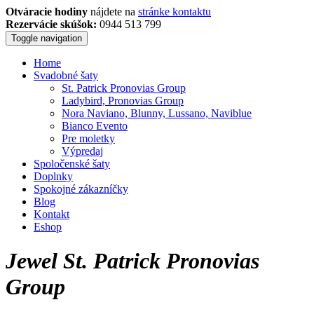
Otváracie hodiny
nájdete na
stránke kontaktu
Rezervácie skúšok:
0944 513 799
Toggle navigation
Home
Svadobné šaty
St. Patrick Pronovias Group
Ladybird, Pronovias Group
Nora Naviano, Blunny, Lussano, Naviblue
Bianco Evento
Pre moletky
Výpredaj
Spoločenské šaty
Doplnky
Spokojné zákazníčky
Blog
Kontakt
Eshop
Jewel St. Patrick Pronovias
Group