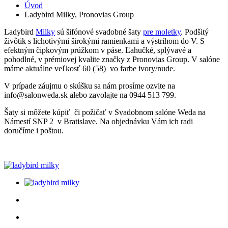
Úvod
Ladybird Milky, Pronovias Group
Ladybird
Milky
sú šifónové svadobné šaty
pre moletky
. Podšitý
živôtik s lichotivými širokými ramienkami a výstrihom do V. S
efektným čipkovým prúžkom v páse. Ľahučké, splývavé a
pohodlné, v prémiovej kvalite značky z Pronovias Group. V salóne
máme aktuálne veľkosť 60 (58) vo farbe ivory/nude.
V prípade záujmu o skúšku sa nám prosíme ozvite na
info@salonweda.sk alebo zavolajte na 0944 513 799.
Šaty si môžete kúpiť či požičať v Svadobnom salóne Weda na
Námestí SNP 2 v Bratislave. Na objednávku Vám ich radi
doručíme i poštou.