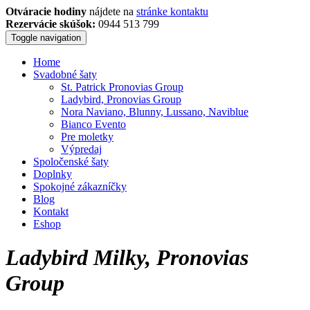
Otváracie hodiny
nájdete na
stránke kontaktu
Rezervácie skúšok:
0944 513 799
Toggle navigation
Home
Svadobné šaty
St. Patrick Pronovias Group
Ladybird, Pronovias Group
Nora Naviano, Blunny, Lussano, Naviblue
Bianco Evento
Pre moletky
Výpredaj
Spoločenské šaty
Doplnky
Spokojné zákazníčky
Blog
Kontakt
Eshop
Ladybird Milky, Pronovias
Group