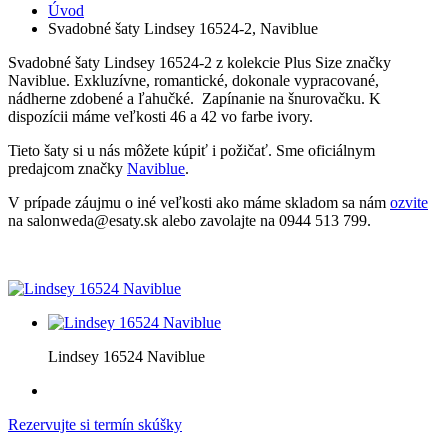
Úvod
Svadobné šaty Lindsey 16524-2, Naviblue
Svadobné šaty Lindsey 16524-2 z kolekcie Plus Size značky
Naviblue. Exkluzívne, romantické, dokonale vypracované,
nádherne zdobené a ľahučké. Zapínanie na šnurovačku. K
dispozícii máme veľkosti 46 a 42 vo farbe ivory.
Tieto šaty si u nás môžete kúpiť i požičať. Sme oficiálnym
predajcom značky
Naviblue
.
V prípade záujmu o iné veľkosti ako máme skladom sa nám
ozvite
na salonweda@esaty.sk alebo zavolajte na 0944 513 799.
Lindsey 16524 Naviblue
Rezervujte si termín skúšky