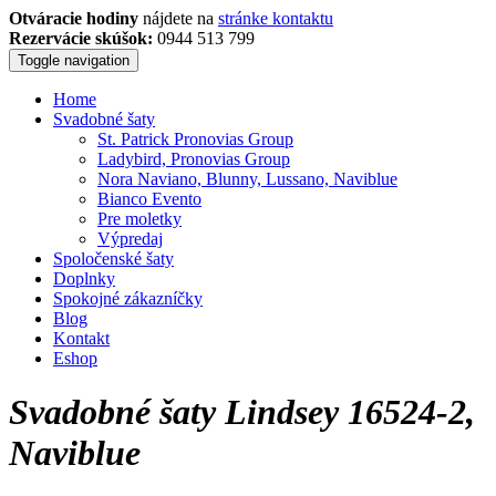
Otváracie hodiny
nájdete na
stránke kontaktu
Rezervácie skúšok:
0944 513 799
Toggle navigation
Home
Svadobné šaty
St. Patrick Pronovias Group
Ladybird, Pronovias Group
Nora Naviano, Blunny, Lussano, Naviblue
Bianco Evento
Pre moletky
Výpredaj
Spoločenské šaty
Doplnky
Spokojné zákazníčky
Blog
Kontakt
Eshop
Svadobné šaty Lindsey 16524-2,
Naviblue